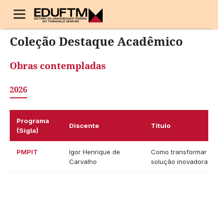
Início
/
Coleção Destaque Acadêmico
Coleção Destaque Acadêmico
Obras contempladas
2026
Programa
Discente
Título
(Sigla)
PMPIT
Igor Henrique de
Como transformar su
Carvalho
solução inovadora?